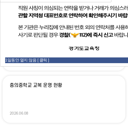
공
지
공지사항
가정통신문
지
보
사
사
항
항
기
더
보
기
「초·중등교육법」개정에 따른 학교생활기록 상업적 이용 제한 안내
1일동안 열지 않음 [ 클릭 ]
2026.07.08
충의중학교 교복 운영 현황
2026.06.08