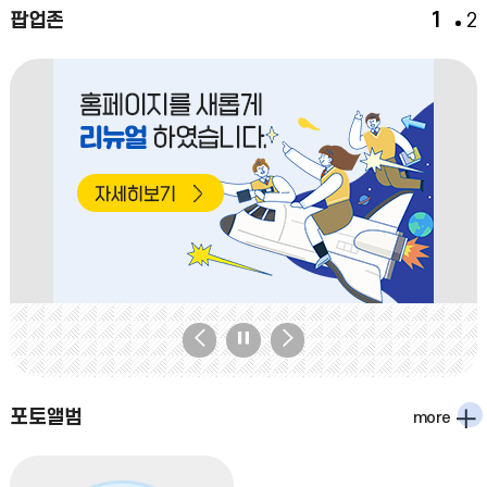
팝업존
1
2
팝
팝
팝
업
업
업
존
존
존
포토앨범
more
이
정
다
전
지
음