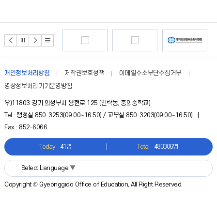
08
여름방학
08
토요휴업일
09
여름방학
10
여름방학
개인정보처리방침
저작권보호정책
이메일주소무단수집거부
영상정보처리기기운영방침
11
여름방학
우)11803 경기 의정부시 용현로 125 (민락동, 충의중학교)
12
여름방학
Tel : 행정실 850-3253(09:00~16:50) / 교무실 850-3203(09:00~16:50) |
Fax : 852-6066
13
여름방학
Today
41명
Total
483306명
14
여름방학
Select Language
▼
15
여름방학
Copyright © Gyeonggido Office of Education, All Right Reserved.
15
광복절