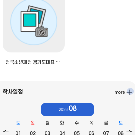
전국소년체전 경기도대표 선발전 2023 경기도지사배 경기도 축구리그(준우승)
학사일정
more
08
2026
토
일
월
화
수
목
금
토
이
01
02
03
04
05
06
07
08