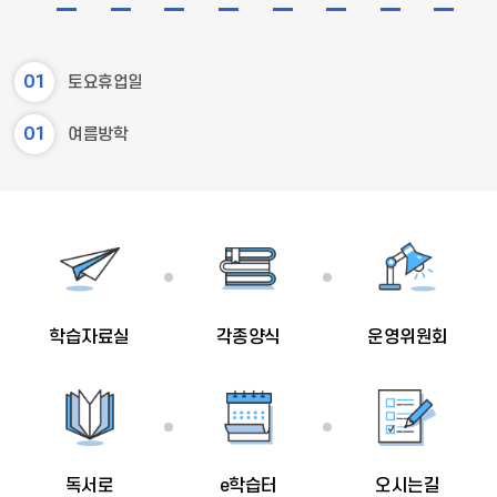
전
달
01
토요휴업일
01
여름방학
02
여름방학
03
여름방학
04
여름방학
학습자료실
각종양식
운영위원회
05
여름방학
06
여름방학
07
여름방학
독서로
e학습터
오시는길