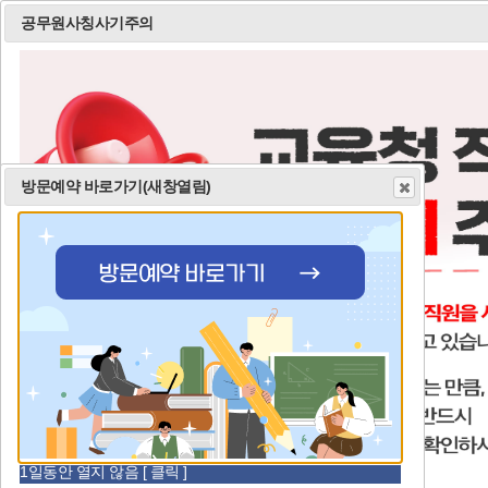
공무원사칭사기주의
모
바
일
방문예약 바로가기(새창열림)
메
비
비
비
주
주
주
뉴
얼
얼
얼
오
오늘의 식단
열
이
정
다
늘
기
전
지
음
의
금일 식단이 없습니다.
식
단
공
1일동안 열지 않음 [ 클릭 ]
더